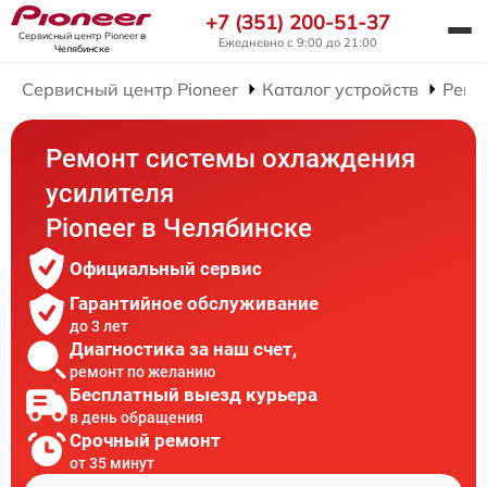
+7 (351) 200-51-37
Сервисный центр Pioneer
в
Ежедневно с 9:00 до 21:00
Челябинске
Сервисный центр Pioneer
Каталог устройств
Ремо
Ремонт системы охлаждения
усилителя
Pioneer в Челябинске
Официальный сервис
Гарантийное обслуживание
до 3 лет
Диагностика за наш счет,
ремонт по желанию
Бесплатный выезд курьера
в день обращения
Срочный ремонт
от 35 минут