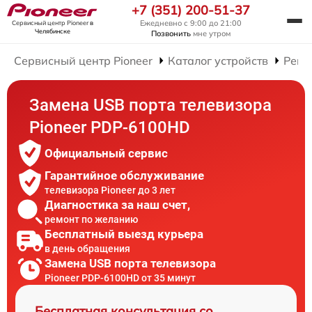
+7 (351) 200-51-37
Ежедневно с 9:00 до 21:00
Сервисный центр Pioneer
в
Челябинске
Позвонить
мне утром
Сервисный центр Pioneer
Каталог устройств
Ремо
Замена USB порта телевизора
Pioneer PDP-6100HD
Официальный сервис
Гарантийное обслуживание
телевизора Pioneer до 3 лет
Диагностика за наш счет,
ремонт по желанию
Бесплатный выезд курьера
в день обращения
Замена USB порта телевизора
Pioneer PDP-6100HD от 35 минут
Бесплатная консультация со