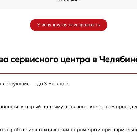
от 60 мин
У меня другая неисправность
от 60 мин
от 60 мин
ва сервисного центра в Челябин
от 60 мин
мплектующие — до 3 месяцев.
от 60 мин
от 60 мин
авности, который напрямую связан с качеством провед
от 60 мин
аз в работе или техническим параметрам при нормальн
от 60 мин