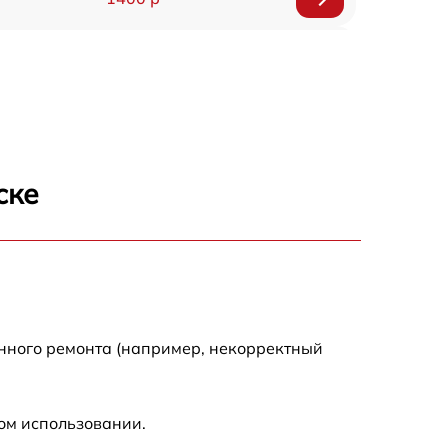
1200 р
1200 р
1000 р
ске
1800 р
900 р
1200 р
енного ремонта (например, некорректный
1300 р
ом использовании.
1000 р