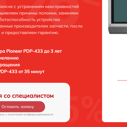
бинске с устранением неисправностей
выявляем причины поломки, заменяем
ботоспособность устройства.
анные производителем запчасти, после
 и предоставляем гарантию.
ра Pioneer PDP-433 до 3 лет
 желанию
бращения
PDP-433 от 35 минут
я со специалистом
Оставить заявку
есь c
политикой конфиденциальности