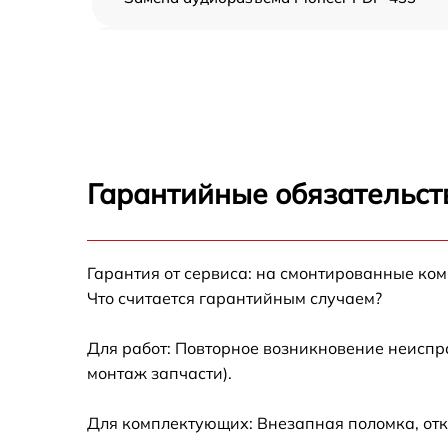
Замена USB порта Pioneer PDP-433
Замена разъёмов (HDMI, DVI, Дисплей
порта) Pioneer PDP-433
Замена модуля Wi-Fi Pioneer PDP-433
Гарантийные обязательст
Ремонт цепи питания Pioneer PDP-433
Прошивка блока управления Pioneer PDP-
Гарантия от сервиса: на смонтированные ко
433
Что считается гарантийным случаем?
Замена лампы подсветки Pioneer PDP-433
Для работ: Повторное возникновение неиспр
монтаж запчасти).
Замена контроллера Pioneer PDP-433
Для комплектующих: Внезапная поломка, отк
Ремонт блока управления Pioneer PDP-433