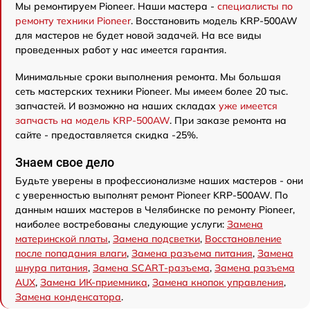
Мы ремонтируем Pioneer. Наши мастера -
специалисты по
ремонту техники Pioneer
. Восстановить модель KRP-500AW
для мастеров не будет новой задачей. На все виды
проведенных работ у нас имеется гарантия.
Минимальные сроки выполнения ремонта. Мы большая
сеть мастерских техники Pioneer. Мы имеем более 20 тыс.
запчастей. И возможно на наших складах
уже имеется
запчасть на модель KRP-500AW
. При заказе ремонта на
сайте - предоставляется скидка -25%.
Знаем свое дело
Будьте уверены в профессионализме наших мастеров - они
с уверенностью выполнят ремонт Pioneer KRP-500AW. По
данным наших мастеров в Челябинске по ремонту Pioneer,
наиболее востребованы следующие услуги:
Замена
материнской платы
,
Замена подсветки
,
Восстановление
после попадания влаги
,
Замена разъема питания
,
Замена
шнура питания
,
Замена SCART-разъема
,
Замена разъема
AUX
,
Замена ИК-приемника
,
Замена кнопок управления
,
Замена конденсатора
.