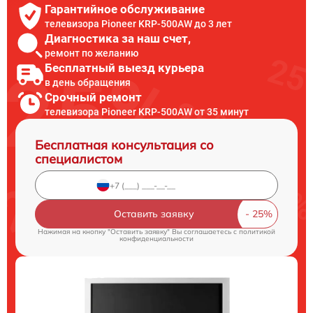
Гарантийное обслуживание
телевизора Pioneer KRP-500AW до 3 лет
Диагностика за наш счет,
ремонт по желанию
Бесплатный выезд курьера
в день обращения
Срочный ремонт
телевизора Pioneer KRP-500AW от 35 минут
Бесплатная консультация со
специалистом
Оставить заявку
Нажимая на кнопку "Оставить заявку" Вы соглашаетесь c
политикой
конфиденциальности