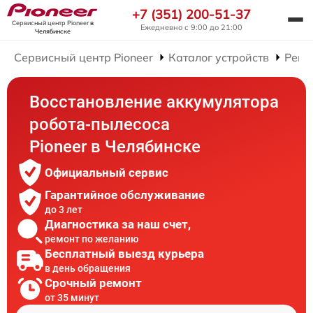
+7 (351) 200-51-37
Сервисный центр Pioneer
в
Ежедневно с 9:00 до 21:00
Челябинске
Сервисный центр Pioneer
Каталог устройств
Ремо
Восстановление аккумулятора
робота-пылесоса
Pioneer в Челябинске
Официальный сервис
Гарантийное обслуживание
до 3 лет
Диагностика за наш счет,
ремонт по желанию
Бесплатный выезд курьера
в день обращения
Срочный ремонт
от 35 минут