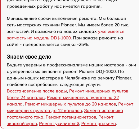
проведенных работ у нас имеется гарантия.
Минимальные сроки выполнения ремонта. Мы большая
сеть мастерских техники Pioneer. Мы имеем более 20 тыс.
запчастей. И возможно на наших складах
уже имеется
запчасть на модель DDJ-1000
. При заказе ремонта на
сайте - предоставляется скидка -25%.
Знаем свое дело
Будьте уверены в профессионализме наших мастеров - они
с уверенностью выполнят ремонт Pioneer DDJ-1000. По
данным наших мастеров в Челябинске по ремонту Pioneer,
наиболее востребованы следующие услуги:
Восстановление после воды
,
Ремонт микшерных пультов
более 24 каналов
,
Ремонт микшерных пультов на 22
канала
,
Ремонт микшерных пультов до 20 каналов
,
Ремонт
микшерных пультов до 12 каналов
,
Замена источника
постоянного тока
,
Ремонт потенциометров
,
Ремонт
эквалайзеров
,
Ремонт усилителей
,
Ремонт разъема
.