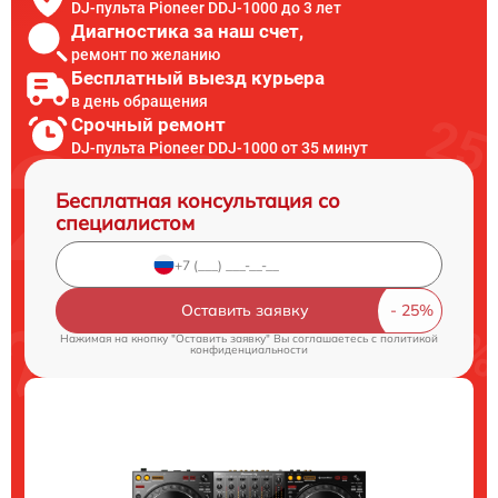
DJ-пульта Pioneer DDJ-1000 до 3 лет
Диагностика за наш счет,
ремонт по желанию
Бесплатный выезд курьера
в день обращения
Срочный ремонт
DJ-пульта Pioneer DDJ-1000 от 35 минут
Бесплатная консультация со
специалистом
Оставить заявку
Нажимая на кнопку "Оставить заявку" Вы соглашаетесь c
политикой
конфиденциальности